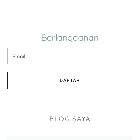
Berlangganan
Email
DAFTAR
BLOG SAYA